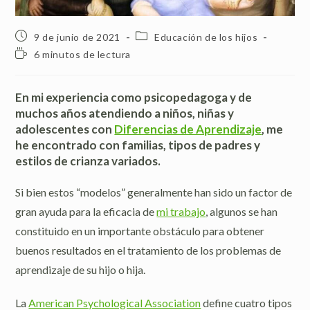
Publicación
Categoría
9 de junio de 2021
Educación de los hijos
de
de
Tiempo
6 minutos de lectura
la
la
de
entrada:
entrada:
lectura:
En mi experiencia como psicopedagoga y de
muchos años atendiendo a niños, niñas y
adolescentes con
Diferencias de Aprendizaje
, me
he encontrado con familias, tipos de padres y
estilos de crianza variados.
Si bien estos “modelos” generalmente han sido un factor de
gran ayuda para la eficacia de
mi trabajo
, algunos se han
constituido en un importante obstáculo para obtener
buenos resultados en el tratamiento de los problemas de
aprendizaje de su hijo o hija.
La
American Psychological Association
define cuatro tipos