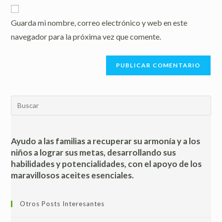
URL
para
electrónico
de
comentar
Guarda mi nombre, correo electrónico y web en este
para
tu
comentar
navegador para la próxima vez que comente.
web
(opcional)
Pul
Esc
par
cer
Ayudo a las familias a recuperar su armonía y a los
el
niños a lograr sus metas, desarrollando sus
habilidades y potencialidades, con el apoyo de los
pan
maravillosos aceites esenciales.
de
bús
Otros Posts Interesantes