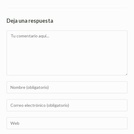
Deja una respuesta
Comentario
Introduce
tu
nombre
Introduce
o
tu
nombre
dirección
Introduce
de
de
la
usuario
correo